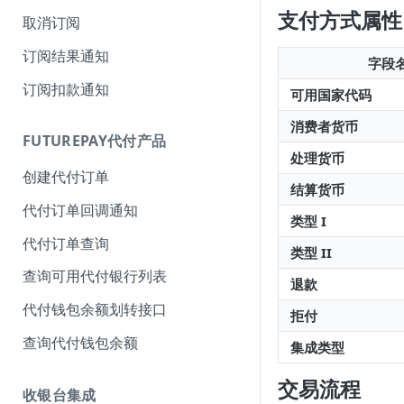
支付方式属性
取消订阅
订阅结果通知
字段
订阅扣款通知
可用国家代码
消费者货币
FUTUREPAY代付产品
处理货币
创建代付订单
结算货币
代付订单回调通知
类型 I
代付订单查询
类型 II
查询可用代付银行列表
退款
代付钱包余额划转接口
拒付
查询代付钱包余额
集成类型
交易流程
收银台集成