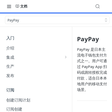
文档
PayPay
PayPay
入门
介绍
PayPay 是日本主
流电子钱包支付方
集成
式之一。用户可通
集成选项
生产
过 PayPay App 扫
码或跳转授权完成
API 身份验证
发布
付款，适合日本本
（Authentication）
地用户的移动支付
Webhook
场景。
订阅
收单货币 amount 参数说明
创建订阅计划
FuturePay 系统错误码响应文档
订阅创建