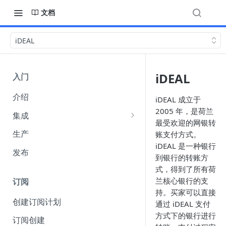
文档
iDEAL
iDEAL
入门
介绍
iDEAL 成立于
2005 年，是荷兰
集成
最受欢迎的网银转
集成选项
生产
账支付方式。
iDEAL 是一种银行
API 身份验证
发布
到银行的转账方
（Authentication）
式，得到了所有荷
Webhook
兰核心银行的支
订阅
持。买家可以直接
收单货币 amount 参数说明
创建订阅计划
通过 iDEAL 支付
FuturePay 系统错误码响应文档
方式下的银行进行
订阅创建