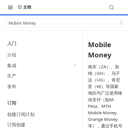
文档
Mobile Money
Mobile
入门
Money
介绍
集成
南非（ZA）、加
纳（GH）、乌干
集成选项
生产
达（UG）、肯尼
API 身份验证
发布
亚（KE）等国家
（Authentication）
地区均广泛使用移
动支付（如M-
Webhook
订阅
Pesa、MTN
收单货币 amount 参数说明
Mobile Money、
创建订阅计划
Orange Money
FuturePay 系统错误码响应文档
订阅创建
等），通过手机号