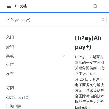
文档
HiPay(Alipay+)
HiPay(Ali
入门
pay+)
介绍
集成
HiPay LLC 是蒙古
本地的一家支付网
集成选项
生产
关服务提供商，成
API 身份验证
发布
立于 2018 年 4
（Authentication）
月 20 日，专注于
电子商务支付解决
Webhook
订阅
方案，持续提供符
收单货币 amount 参数说明
合国际标准的技术
创建订阅计划
服务与竞争力定价
FuturePay 系统错误码响应文档
订阅创建
LinkedIn