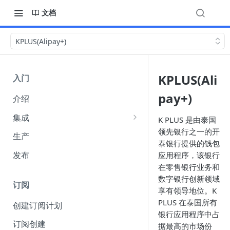
文档
KPLUS(Alipay+)
KPLUS(Ali
入门
pay+)
介绍
集成
K PLUS 是由泰国
领先银行之一的开
集成选项
生产
泰银行提供的钱包
API 身份验证
发布
应用程序，该银行
（Authentication）
在零售银行业务和
数字银行创新领域
Webhook
订阅
享有领导地位。K
收单货币 amount 参数说明
PLUS 在泰国所有
创建订阅计划
银行应用程序中占
FuturePay 系统错误码响应文档
订阅创建
据最高的市场份