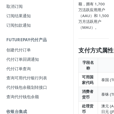
额，拥有 1,700
取消订阅
万活跃应用用户
订阅结果通知
（AAU）和 1,500
万月活跃用户
订阅扣款通知
（MAU）。
FUTUREPAY代付产品
支付方式属性
创建代付订单
代付订单回调通知
字段名
称
代付订单查询
可用国
查询可用代付银行列表
泰国 (T
家代码
代付钱包余额划转接口
消费者
泰铢 (T
查询代付钱包余额
货币
处理货
澳元 (A
收银台集成
币
日元 (J