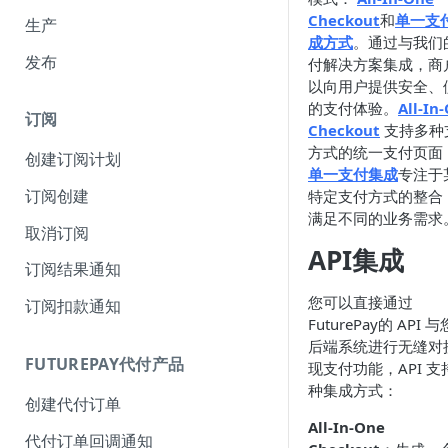
Checkout
和
单一支
生产
成方式
。通过与我们
发布
付解决方案集成，商
以向用户提供安全、
的支付体验。
All-In
订阅
Checkout
支持多种
方式的统一支付页面
创建订阅计划
单一支付集成
专注于
订阅创建
特定支付方式的整合
满足不同的业务需求
取消订阅
API集成
订阅结果通知
您可以直接通过
订阅扣款通知
FuturePay的 API 
后端系统进行无缝对
FUTUREPAY代付产品
现支付功能，API 支
种集成方式：
创建代付订单
All-In-One
代付订单回调通知