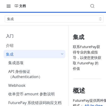
文档
集成
集成
入门
介绍
联系FuturePay获
得专业的集成指
集成
导，以便您更快获
集成选项
取 FuturePay 的
价值
API 身份验证
（Authentication）
Webhook
概述
收单货币 amount 参数说明
FuturePay提供两种
FuturePay 系统错误码响应文档
模式：
All-In-One