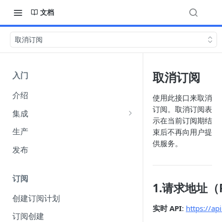
文档
取消订阅
取消订阅
入门
介绍
使用此接口来取消
订阅。取消订阅表
集成
示在当前订阅期结
集成选项
生产
束后不再向用户提
供服务。
API 身份验证
发布
（Authentication）
Webhook
订阅
1.请求地址（
收单货币 amount 参数说明
创建订阅计划
实时 API
:
https://ap
FuturePay 系统错误码响应文档
订阅创建