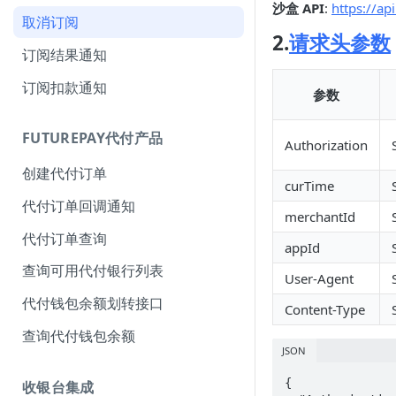
沙盒 API
:
https://ap
取消订阅
2.
请求头参数
订阅结果通知
订阅扣款通知
参数
FUTUREPAY代付产品
Authorization
创建代付订单
curTime
代付订单回调通知
merchantId
代付订单查询
appId
查询可用代付银行列表
User-Agent
代付钱包余额划转接口
Content-Type
查询代付钱包余额
JSON
{

收银台集成